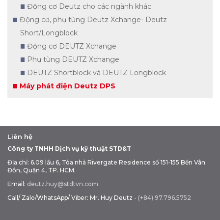
Động cơ Deutz cho các ngành khác
Động cơ, phụ tùng Deutz Xchange- Deutz
Short/Longblock
Động cơ DEUTZ Xchange
Phụ tùng DEUTZ Xchange
DEUTZ Shortblock và DEUTZ Longblock
Máy phát điện Deutz DPS
Liên hệ
Công ty TNHH Dịch vụ kỹ thuật STD&T
Địa chỉ: 6.09 lầu 6, Tòa nhà Rivergate Residence số 151-155 Bến Vân
Đồn, Quận 4, TP. HCM.
Email:
deutz.huy@stdtvn.com
Call/ Zalo/WhatsApp/ Viber: Mr. Huy Deutz -
(+84) 97.796.5752