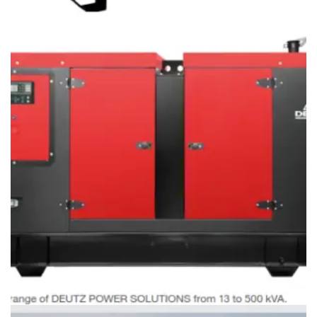
máy phát điện Deutz
Giá
097.796.5752