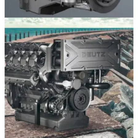
Động cơ Deutz máy tàu thủy 1013M (72-195 kW or 97-
261 hp)
Giá
097.796.5752