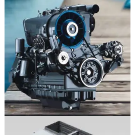
Giá
097.796.5752
Động cơ Deutz máy tàu thủy 914M
Giá
097.796.5752