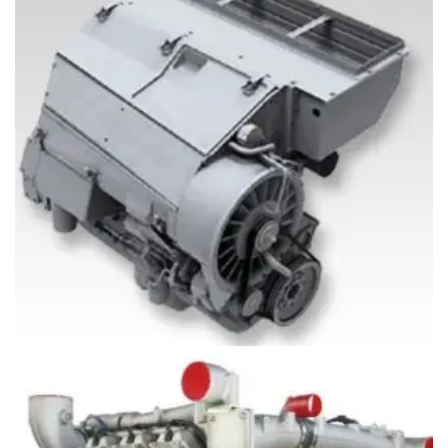
Động cơ Deutz máy tàu thủy TCD914M (65-137 kW or
87-184 hp)
Giá
097.796.5752