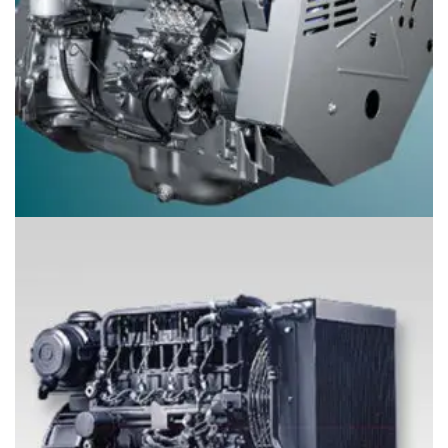
Động cơ Deutz BFL914 (29-151 kW or 38-202 hp)
Giá
097.796.5752