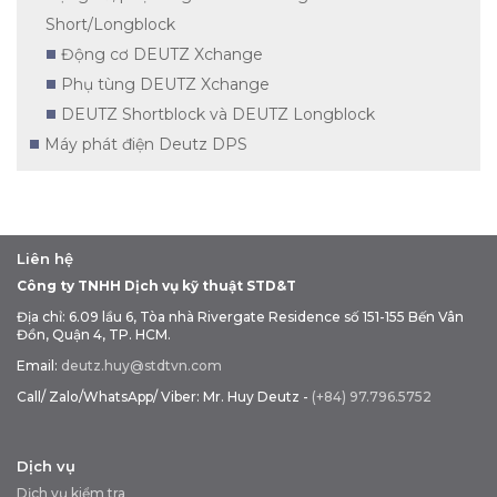
Short/Longblock
Động cơ DEUTZ Xchange
Phụ tùng DEUTZ Xchange
DEUTZ Shortblock và DEUTZ Longblock
Máy phát điện Deutz DPS
Liên hệ
Công ty TNHH Dịch vụ kỹ thuật STD&T
Địa chỉ: 6.09 lầu 6, Tòa nhà Rivergate Residence số 151-155 Bến Vân
Đồn, Quận 4, TP. HCM.
Email:
deutz.huy@stdtvn.com
Call/ Zalo/WhatsApp/ Viber: Mr. Huy Deutz -
(+84) 97.796.5752
Dịch vụ
Dịch vụ kiểm tra