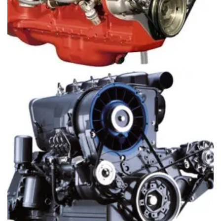
Động cơ Deutz D914_L4 (43-129,9 kW or 58-174 hp)
Giá
097.796.5752