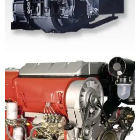
Động cơ Deutz BFM2011 (12-59 kW or 16-79 hp)
Giá
097.796.5752