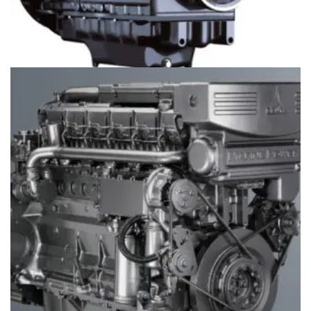
Động cơ Deutz FL912 (35-66 kW or 47-89 hp)
Giá
097.796.5752