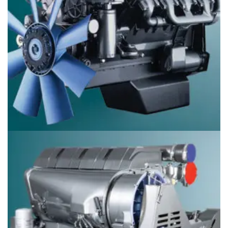
Động cơ Deutz BF8M_1015_CP (195-440 kW or 261-590
hp)
Giá
097.796.5752