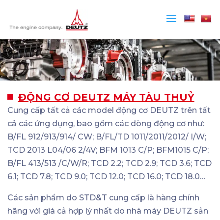
ĐỘNG CƠ DEUTZ MÁY TÀU THUỶ
Cung cấp tất cả các model động cơ DEUTZ trên tất
cả các ứng dụng, bao gồm các dòng động cơ như:
B/FL 912/913/914/ CW; B/FL/TD 1011/2011/2012/ I/W;
TCD 2013 L04/06 2/4V; BFM 1013 C/P; BFM1015 C/P;
B/FL 413/513 /C/W/R; TCD 2.2; TCD 2.9; TCD 3.6; TCD
6.1; TCD 7.8; TCD 9.0; TCD 12.0; TCD 16.0; TCD 18.0…
Các sản phẩm do STD&T cung cấp là hàng chính
hãng với giá cả hợp lý nhất do nhà máy DEUTZ sản